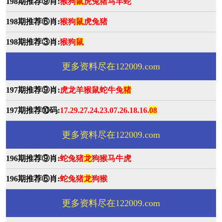
198期推荐⑨肖:
猴狗
鼠
虎兔猪马羊蛇
198期推荐⑥肖:
猴狗
鼠
虎兔猪
198期推荐③肖:
猴狗
鼠
更多资料尽在122009.com
197期推荐⑨肖:
虎龙羊猴鼠蛇牛兔
猪
197期推荐⑩码:
17.29.27.24.23.07.26.18.16.
08
更多资料尽在122009.com
196期推荐⑨肖:
蛇兔猪
龙
狗猴马牛虎
196期推荐⑥肖:
蛇兔猪
龙
狗猴
更多资料尽在122009.com