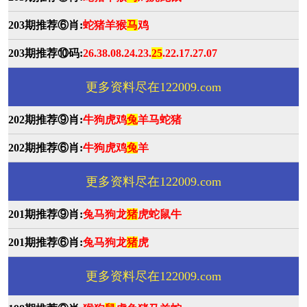
203期推荐⑥肖:
蛇猪羊猴
马
鸡
203期推荐⑩码:
26.38.08.24.23.
25
.22.17.27.07
更多资料尽在122009.com
202期推荐⑨肖:
牛狗虎鸡
兔
羊马蛇猪
202期推荐⑥肖:
牛狗虎鸡
兔
羊
更多资料尽在122009.com
201期推荐⑨肖:
兔马狗龙
猪
虎蛇鼠牛
201期推荐⑥肖:
兔马狗龙
猪
虎
更多资料尽在122009.com