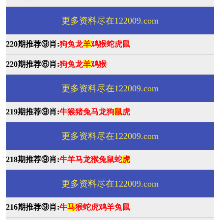
更多资料尽在122009.com
220期推荐⑨肖:
狗兔龙
羊
鸡猴蛇虎鼠
220期推荐⑥肖:
狗兔龙
羊
鸡猴
更多资料尽在122009.com
219期推荐⑨肖:
牛猴猪兔马龙狗
鼠
虎
更多资料尽在122009.com
218期推荐⑨肖:
牛羊马龙猴兔鼠蛇
虎
更多资料尽在122009.com
216期推荐⑨肖:
牛
马
猴蛇虎鸡羊兔鼠